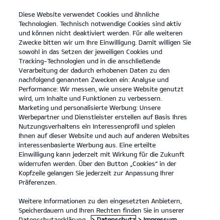
Diese Website verwendet Cookies und ähnliche
open
Technologien. Technisch notwendige Cookies sind aktiv
menu
und können nicht deaktiviert werden. Für alle weiteren
KONTAKT
Zwecke bitten wir um Ihre Einwilligung. Damit willigen Sie
sowohl in das Setzen der jeweiligen Cookies und
Tracking-Technologien und in die anschließende
AKTUELLER FAHRZEUGBESTAND
Verarbeitung der dadurch erhobenen Daten zu den
nachfolgend genannten Zwecken ein: Analyse und
Performance: Wir messen, wie unsere Website genutzt
wird, um Inhalte und Funktionen zu verbessern.
Marketing und personalisierte Werbung: Unsere
Werbepartner und Dienstleister erstellen auf Basis Ihres
Nutzungsverhaltens ein Interessenprofil und spielen
Ihnen auf dieser Website und auch auf anderen Websites
Modelle
interessenbasierte Werbung aus. Eine erteilte
Einwilligung kann jederzeit mit Wirkung für die Zukunft
widerrufen werden. Über den Button „Cookies“ in der
Business
Kopfzeile gelangen Sie jederzeit zur Anpassung Ihrer
Präferenzen.
Angebote
Weitere Informationen zu den eingesetzten Anbietern,
Speicherdauern und Ihren Rechten finden Sie in unserer
Datenschutzerklärung.
> Datenschutz
> Impressum