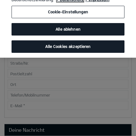
Cookie-Einstellungen
Deine Kontaktdaten
Alle ablehnen
Anrede
*
Vorname
*
Alle Cookies akzeptieren
Nachname
*
Straße/Nr.
Postleitzahl
Ort
Telefon/Mobilnummer
E-Mail
*
Deine Nachricht