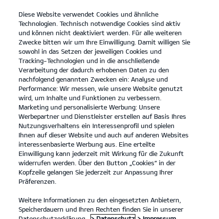
Diese Website verwendet Cookies und ähnliche
open
Technologien. Technisch notwendige Cookies sind aktiv
menu
und können nicht deaktiviert werden. Für alle weiteren
KONTAKT
Zwecke bitten wir um Ihre Einwilligung. Damit willigen Sie
sowohl in das Setzen der jeweiligen Cookies und
Tracking-Technologien und in die anschließende
KONTAKT
Verarbeitung der dadurch erhobenen Daten zu den
nachfolgend genannten Zwecken ein: Analyse und
Performance: Wir messen, wie unsere Website genutzt
KONTAKT
wird, um Inhalte und Funktionen zu verbessern.
Marketing und personalisierte Werbung: Unsere
Herzlich Willkommen.
Werbepartner und Dienstleister erstellen auf Basis Ihres
Nutzungsverhaltens ein Interessenprofil und spielen
Herzlich willkommen! Kontaktiere uns bei Fragen oder
Ihnen auf dieser Website und auch auf anderen Websites
Wünschen einfach über diese Seite. Fülle hierzu bitte alle mit *
interessenbasierte Werbung aus. Eine erteilte
markierten Felder aus und nenne uns im Nachrichtenfeld dein
Einwilligung kann jederzeit mit Wirkung für die Zukunft
Anliegen. Wir freuen uns auf deine Nachricht und melden uns
widerrufen werden. Über den Button „Cookies“ in der
schnellstmöglich bei dir.
Kopfzeile gelangen Sie jederzeit zur Anpassung Ihrer
Präferenzen.
Du möchtest einen Servicetermin anfragen oder hast Fragen
zum Thema Service? Dann kontaktiere uns über unser
Weitere Informationen zu den eingesetzten Anbietern,
Serviceformular
.
Falls du eines unserer aktuellen Kia Modelle
Probe fahren möchtest, nutze einfach unser
Speicherdauern und Ihren Rechten finden Sie in unserer
Probefahrtformular
.
Datenschutzerklärung.
> Datenschutz
> Impressum